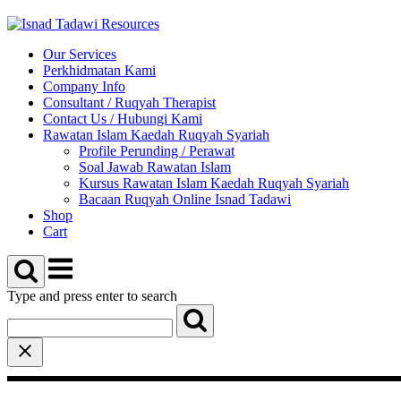
Skip
to
content
Our Services
Perkhidmatan Kami
Company Info
Consultant / Ruqyah Therapist
Contact Us / Hubungi Kami
Rawatan Islam Kaedah Ruqyah Syariah
Profile Perunding / Perawat
Soal Jawab Rawatan Islam
Kursus Rawatan Islam Kaedah Ruqyah Syariah
Bacaan Ruqyah Online Isnad Tadawi
Shop
Cart
Menu
Type and press enter to search