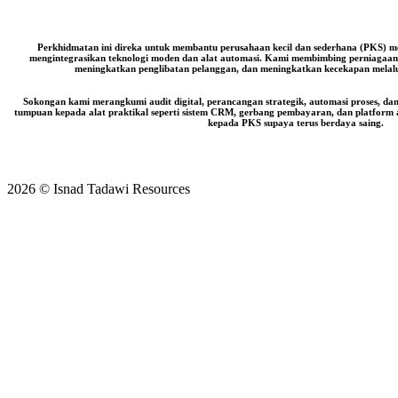
Perkhidmatan ini direka untuk membantu perusahaan kecil dan sederhana (PKS) me
mengintegrasikan teknologi moden dan alat automasi. Kami membimbing perniagaan
meningkatkan penglibatan pelanggan, dan meningkatkan kecekapan melalui
Sokongan kami merangkumi audit digital, perancangan strategik, automasi proses, d
tumpuan kepada alat praktikal seperti sistem CRM, gerbang pembayaran, dan platform 
kepada PKS supaya terus berdaya saing.
2026 © Isnad Tadawi Resources
Scroll
to
top