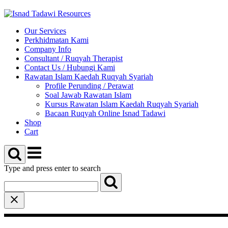
Skip
to
content
Our Services
Perkhidmatan Kami
Company Info
Consultant / Ruqyah Therapist
Contact Us / Hubungi Kami
Rawatan Islam Kaedah Ruqyah Syariah
Profile Perunding / Perawat
Soal Jawab Rawatan Islam
Kursus Rawatan Islam Kaedah Ruqyah Syariah
Bacaan Ruqyah Online Isnad Tadawi
Shop
Cart
Menu
Type and press enter to search