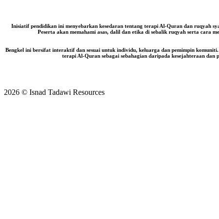
Inisiatif pendidikan ini menyebarkan kesedaran tentang terapi Al-Quran dan ruqyah sya
Peserta akan memahami asas, dalil dan etika di sebalik ruqyah serta cara mel
Bengkel ini bersifat interaktif dan sesuai untuk individu, keluarga dan pemimpin komuni
terapi Al-Quran sebagai sebahagian daripada kesejahteraan dan 
2026 © Isnad Tadawi Resources
Scroll
to
top