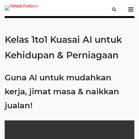
Skip
M
to
content
Kelas 1to1 Kuasai AI untuk
Kehidupan & Perniagaan
Guna AI untuk mudahkan
kerja, jimat masa & naikkan
jualan!